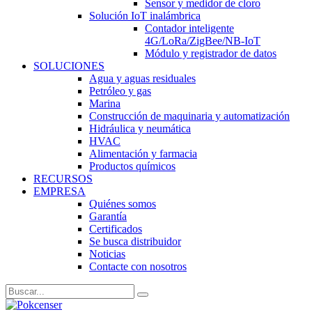
Sensor y medidor de cloro
Solución IoT inalámbrica
Contador inteligente
4G/LoRa/ZigBee/NB-IoT
Módulo y registrador de datos
SOLUCIONES
Agua y aguas residuales
Petróleo y gas
Marina
Construcción de maquinaria y automatización
Hidráulica y neumática
HVAC
Alimentación y farmacia
Productos químicos
RECURSOS
EMPRESA
Quiénes somos
Garantía
Certificados
Se busca distribuidor
Noticias
Contacte con nosotros