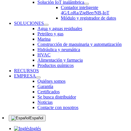
Solución IoT inalámbrica
Contador inteligente
4G/LoRa/ZigBee/NB-IoT
Módulo y registrador de datos
SOLUCIONES
Agua y aguas residuales
Petróleo y gas
Marina
Construcción de maquinaria y automatización
Hidráulica y neumática
HVAC
Alimentación y farmacia
Productos químicos
RECURSOS
EMPRESA
Quiénes somos
Garantía
Certificados
Se busca distribuidor
Noticias
Contacte con nosotros
Español
Inglés