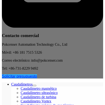
Contacto comercial
Pokcenser Automation Technology Co., Ltd
Móvil: +86 181 7515 5326
Correo electrónico: info@pokcenser.com
Tel: +86-731-8229 9492
Solicitar presupuesto
Caudalímetros
Caudalímetro magnético
Caudalímetro ultrasónico
Caudalímetro de turbina
Caudalímetro Vortex