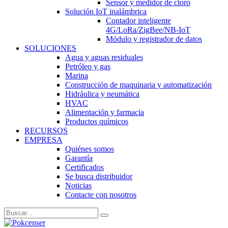
Sensor y medidor de cloro
Solución IoT inalámbrica
Contador inteligente
4G/LoRa/ZigBee/NB-IoT
Módulo y registrador de datos
SOLUCIONES
Agua y aguas residuales
Petróleo y gas
Marina
Construcción de maquinaria y automatización
Hidráulica y neumática
HVAC
Alimentación y farmacia
Productos químicos
RECURSOS
EMPRESA
Quiénes somos
Garantía
Certificados
Se busca distribuidor
Noticias
Contacte con nosotros