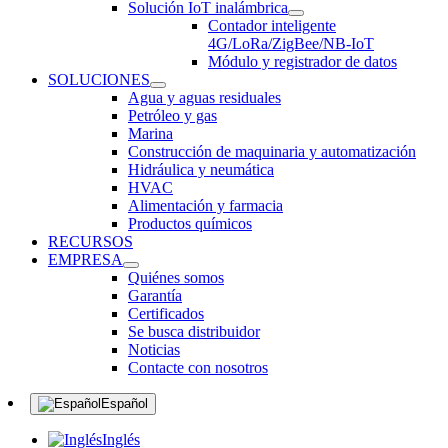
Solución IoT inalámbrica
Contador inteligente
4G/LoRa/ZigBee/NB-IoT
Módulo y registrador de datos
SOLUCIONES
Agua y aguas residuales
Petróleo y gas
Marina
Construcción de maquinaria y automatización
Hidráulica y neumática
HVAC
Alimentación y farmacia
Productos químicos
RECURSOS
EMPRESA
Quiénes somos
Garantía
Certificados
Se busca distribuidor
Noticias
Contacte con nosotros
Español
Inglés