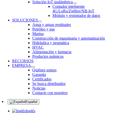
Solución IoT inalámbrica
Contador inteligente
4G/LoRa/ZigBee/NB-IoT
Módulo y registrador de datos
SOLUCIONES
Agua y aguas residuales
Petróleo y gas
Marina
Construcción de maquinaria y automatización
Hidráulica y neumática
HVAC
Alimentación y farmacia
Productos químicos
RECURSOS
EMPRESA
Quiénes somos
Garantía
Certificados
Se busca distribuidor
Noticias
Contacte con nosotros
Español
Inglés