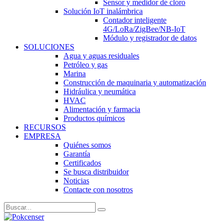
Sensor y medidor de cloro
Solución IoT inalámbrica
Contador inteligente
4G/LoRa/ZigBee/NB-IoT
Módulo y registrador de datos
SOLUCIONES
Agua y aguas residuales
Petróleo y gas
Marina
Construcción de maquinaria y automatización
Hidráulica y neumática
HVAC
Alimentación y farmacia
Productos químicos
RECURSOS
EMPRESA
Quiénes somos
Garantía
Certificados
Se busca distribuidor
Noticias
Contacte con nosotros