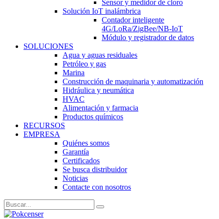
Sensor y medidor de cloro
Solución IoT inalámbrica
Contador inteligente
4G/LoRa/ZigBee/NB-IoT
Módulo y registrador de datos
SOLUCIONES
Agua y aguas residuales
Petróleo y gas
Marina
Construcción de maquinaria y automatización
Hidráulica y neumática
HVAC
Alimentación y farmacia
Productos químicos
RECURSOS
EMPRESA
Quiénes somos
Garantía
Certificados
Se busca distribuidor
Noticias
Contacte con nosotros