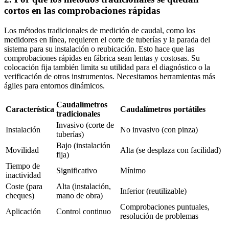
cortos en las comprobaciones rápidas
Los métodos tradicionales de medición de caudal, como los
medidores en línea, requieren el corte de tuberías y la parada del
sistema para su instalación o reubicación. Esto hace que las
comprobaciones rápidas en fábrica sean lentas y costosas. Su
colocación fija también limita su utilidad para el diagnóstico o la
verificación de otros instrumentos. Necesitamos herramientas más
ágiles para entornos dinámicos.
Caudalímetros
Característica
Caudalímetros portátiles
tradicionales
Invasivo (corte de
Instalación
No invasivo (con pinza)
tuberías)
Bajo (instalación
Movilidad
Alta (se desplaza con facilidad)
fija)
Tiempo de
Significativo
Mínimo
inactividad
Coste (para
Alta (instalación,
Inferior (reutilizable)
cheques)
mano de obra)
Comprobaciones puntuales,
Aplicación
Control continuo
resolución de problemas