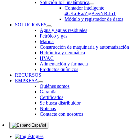
Solución IoT inalámbrica
Contador inteligente
4G/LoRa/ZigBee/NB-IoT
Módulo y registrador de datos
SOLUCIONES
Agua y aguas residuales
Petróleo y gas
Marina
Construcción de maquinaria y automatización
Hidráulica y neumática
HVAC
Alimentación y farmacia
Productos químicos
RECURSOS
EMPRESA
Quiénes somos
Garantía
Certificados
Se busca distribuidor
Noticias
Contacte con nosotros
Español
Inglés