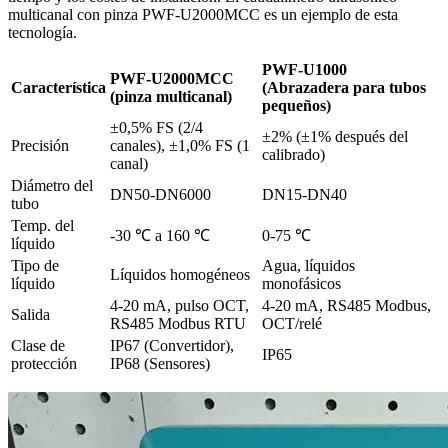
multicanal con pinza PWF-U2000MCC es un ejemplo de esta
tecnología.
PWF-U1000
PWF-U2000MCC
Característica
(Abrazadera para tubos
(pinza multicanal)
pequeños)
±0,5% FS (2/4
±2% (±1% después del
Precisión
canales), ±1,0% FS (1
calibrado)
canal)
Diámetro del
DN50-DN6000
DN15-DN40
tubo
Temp. del
-30 ℃ a 160 ℃
0-75 ℃
líquido
Tipo de
Agua, líquidos
Líquidos homogéneos
líquido
monofásicos
4-20 mA, pulso OCT,
4-20 mA, RS485 Modbus,
Salida
RS485 Modbus RTU
OCT/relé
Clase de
IP67 (Convertidor),
IP65
protección
IP68 (Sensores)