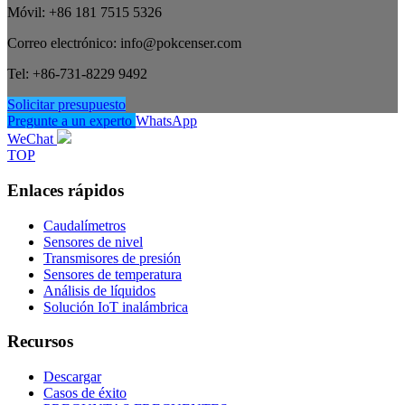
Móvil: +86 181 7515 5326
Correo electrónico: info@pokcenser.com
Tel: +86-731-8229 9492
Solicitar presupuesto
Pregunte a un experto
WhatsApp
WeChat
TOP
Enlaces rápidos
Caudalímetros
Sensores de nivel
Transmisores de presión
Sensores de temperatura
Análisis de líquidos
Solución IoT inalámbrica
Recursos
Descargar
Casos de éxito