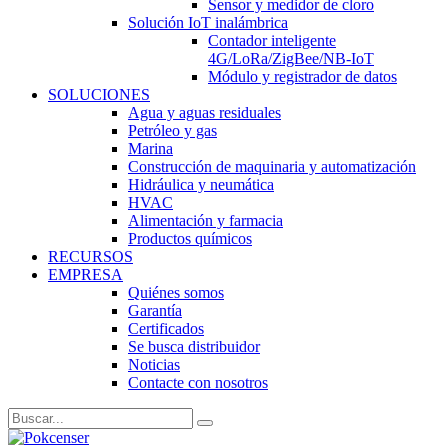
Sensor y medidor de cloro
Solución IoT inalámbrica
Contador inteligente
4G/LoRa/ZigBee/NB-IoT
Módulo y registrador de datos
SOLUCIONES
Agua y aguas residuales
Petróleo y gas
Marina
Construcción de maquinaria y automatización
Hidráulica y neumática
HVAC
Alimentación y farmacia
Productos químicos
RECURSOS
EMPRESA
Quiénes somos
Garantía
Certificados
Se busca distribuidor
Noticias
Contacte con nosotros