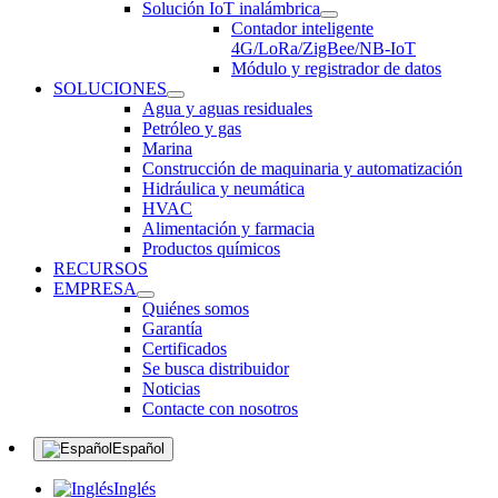
Solución IoT inalámbrica
Contador inteligente
4G/LoRa/ZigBee/NB-IoT
Módulo y registrador de datos
SOLUCIONES
Agua y aguas residuales
Petróleo y gas
Marina
Construcción de maquinaria y automatización
Hidráulica y neumática
HVAC
Alimentación y farmacia
Productos químicos
RECURSOS
EMPRESA
Quiénes somos
Garantía
Certificados
Se busca distribuidor
Noticias
Contacte con nosotros
Español
Inglés