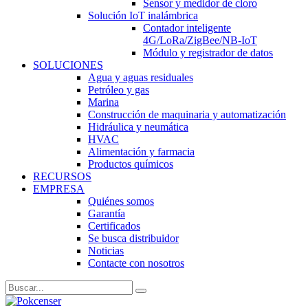
Sensor y medidor de cloro
Solución IoT inalámbrica
Contador inteligente
4G/LoRa/ZigBee/NB-IoT
Módulo y registrador de datos
SOLUCIONES
Agua y aguas residuales
Petróleo y gas
Marina
Construcción de maquinaria y automatización
Hidráulica y neumática
HVAC
Alimentación y farmacia
Productos químicos
RECURSOS
EMPRESA
Quiénes somos
Garantía
Certificados
Se busca distribuidor
Noticias
Contacte con nosotros