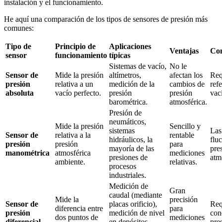
instalación y el funcionamiento.
He aquí una comparación de los tipos de sensores de presión más
comunes:
Tipo de
Principio de
Aplicaciones
Ventajas
Con
sensor
funcionamiento
típicas
Sistemas de vacío,
No le
Sensor de
Mide la presión
altímetros,
afectan los
Req
presión
relativa a un
medición de la
cambios de
ref
absoluta
vacío perfecto.
presión
presión
vac
barométrica.
atmosférica.
Presión de
neumáticos,
Mide la presión
Sencillo y
sistemas
Las
Sensor de
relativa a la
rentable
hidráulicos, la
flu
presión
presión
para
mayoría de las
pre
manométrica
atmosférica
mediciones
presiones de
atm
ambiente.
relativas.
procesos
industriales.
Medición de
Gran
caudal (mediante
Mide la
precisión
Sensor de
placas orificio),
Req
diferencia entre
para
presión
medición de nivel
con
dos puntos de
mediciones
diferencial
en depósitos
pre