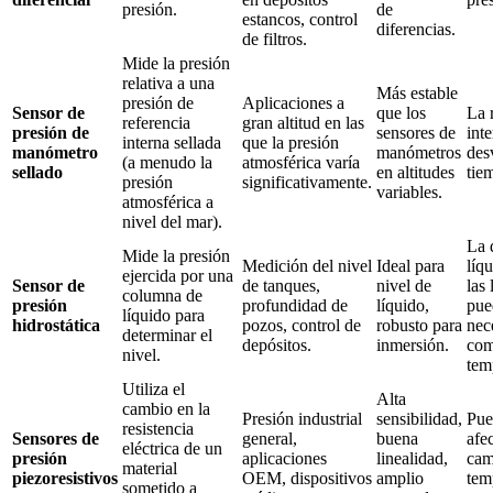
presión.
de
estancos, control
diferencias.
de filtros.
Mide la presión
relativa a una
Más estable
presión de
Aplicaciones a
Sensor de
que los
La 
referencia
gran altitud en las
presión de
sensores de
int
interna sellada
que la presión
manómetro
manómetros
des
(a menudo la
atmosférica varía
sellado
en altitudes
tie
presión
significativamente.
variables.
atmosférica a
nivel del mar).
La 
Mide la presión
Medición del nivel
Ideal para
líqu
ejercida por una
Sensor de
de tanques,
nivel de
las 
columna de
presión
profundidad de
líquido,
pue
líquido para
hidrostática
pozos, control de
robusto para
nec
determinar el
depósitos.
inmersión.
com
nivel.
tem
Utiliza el
Alta
cambio en la
Presión industrial
sensibilidad,
Pue
resistencia
Sensores de
general,
buena
afe
eléctrica de un
presión
aplicaciones
linealidad,
cam
material
piezoresistivos
OEM, dispositivos
amplio
tem
sometido a