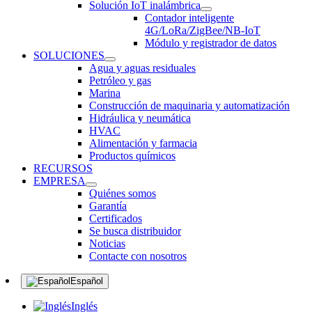
Solución IoT inalámbrica
Contador inteligente
4G/LoRa/ZigBee/NB-IoT
Módulo y registrador de datos
SOLUCIONES
Agua y aguas residuales
Petróleo y gas
Marina
Construcción de maquinaria y automatización
Hidráulica y neumática
HVAC
Alimentación y farmacia
Productos químicos
RECURSOS
EMPRESA
Quiénes somos
Garantía
Certificados
Se busca distribuidor
Noticias
Contacte con nosotros
Español
Inglés