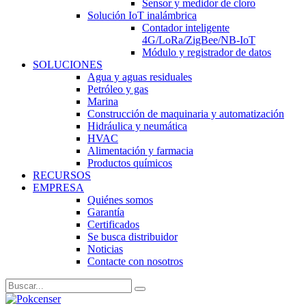
Sensor y medidor de cloro
Solución IoT inalámbrica
Contador inteligente
4G/LoRa/ZigBee/NB-IoT
Módulo y registrador de datos
SOLUCIONES
Agua y aguas residuales
Petróleo y gas
Marina
Construcción de maquinaria y automatización
Hidráulica y neumática
HVAC
Alimentación y farmacia
Productos químicos
RECURSOS
EMPRESA
Quiénes somos
Garantía
Certificados
Se busca distribuidor
Noticias
Contacte con nosotros