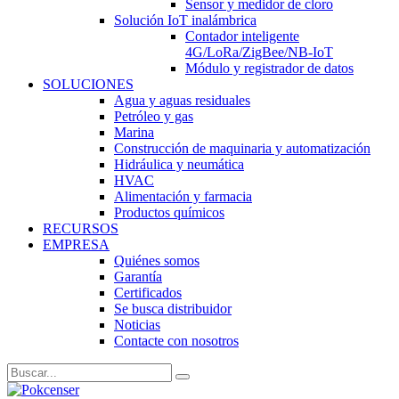
Sensor y medidor de cloro
Solución IoT inalámbrica
Contador inteligente
4G/LoRa/ZigBee/NB-IoT
Módulo y registrador de datos
SOLUCIONES
Agua y aguas residuales
Petróleo y gas
Marina
Construcción de maquinaria y automatización
Hidráulica y neumática
HVAC
Alimentación y farmacia
Productos químicos
RECURSOS
EMPRESA
Quiénes somos
Garantía
Certificados
Se busca distribuidor
Noticias
Contacte con nosotros