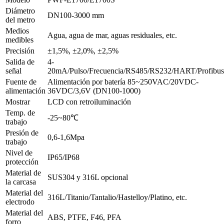
Diámetro
DN100-3000 mm
del metro
Medios
Agua, agua de mar, aguas residuales, etc.
medibles
Precisión
±1,5%, ±2,0%, ±2,5%
Salida de
4-
señal
20mA/Pulso/Frecuencia/RS485/RS232/HART/Profibus
Fuente de
Alimentación por batería 85~250VAC/20VDC-
alimentación
36VDC/3,6V (DN100-1000)
Mostrar
LCD con retroiluminación
Temp. de
-25~80℃
trabajo
Presión de
0,6-1,6Mpa
trabajo
Nivel de
IP65/IP68
protección
Material de
SUS304 y 316L opcional
la carcasa
Material del
316L/Titanio/Tantalio/Hastelloy/Platino, etc.
electrodo
Material del
ABS, PTFE, F46, PFA
forro