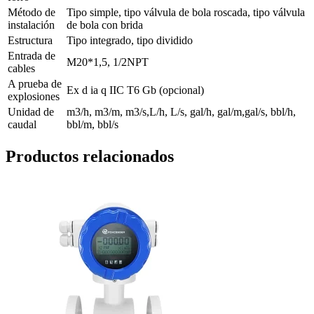
Método de
Tipo simple, tipo válvula de bola roscada, tipo válvula
instalación
de bola con brida
Estructura
Tipo integrado, tipo dividido
Entrada de
M20*1,5, 1/2NPT
cables
A prueba de
Ex d ia q IIC T6 Gb (opcional)
explosiones
Unidad de
m3/h, m3/m, m3/s,L/h, L/s, gal/h, gal/m,gal/s, bbl/h,
caudal
bbl/m, bbl/s
Productos relacionados