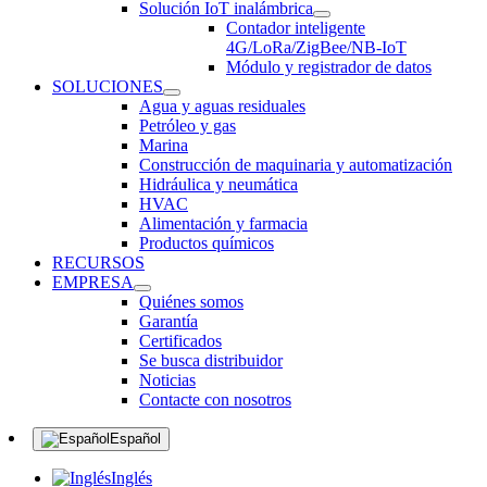
Solución IoT inalámbrica
Contador inteligente
4G/LoRa/ZigBee/NB-IoT
Módulo y registrador de datos
SOLUCIONES
Agua y aguas residuales
Petróleo y gas
Marina
Construcción de maquinaria y automatización
Hidráulica y neumática
HVAC
Alimentación y farmacia
Productos químicos
RECURSOS
EMPRESA
Quiénes somos
Garantía
Certificados
Se busca distribuidor
Noticias
Contacte con nosotros
Español
Inglés