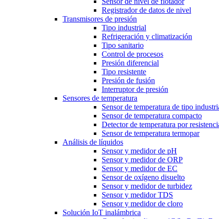
Sensor de nivel de flotador
Registrador de datos de nivel
Transmisores de presión
Tipo industrial
Refrigeración y climatización
Tipo sanitario
Control de procesos
Presión diferencial
Tipo resistente
Presión de fusión
Interruptor de presión
Sensores de temperatura
Sensor de temperatura de tipo industri
Sensor de temperatura compacto
Detector de temperatura por resistenci
Sensor de temperatura termopar
Análisis de líquidos
Sensor y medidor de pH
Sensor y medidor de ORP
Sensor y medidor de EC
Sensor de oxígeno disuelto
Sensor y medidor de turbidez
Sensor y medidor TDS
Sensor y medidor de cloro
Solución IoT inalámbrica