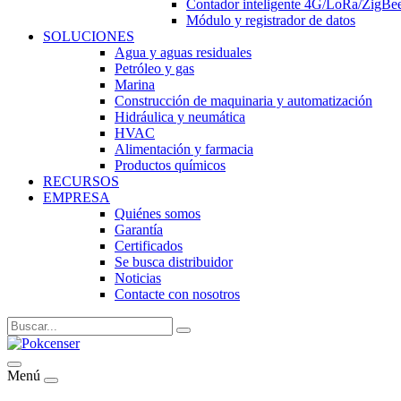
Contador inteligente 4G/LoRa/ZigB
Módulo y registrador de datos
SOLUCIONES
Agua y aguas residuales
Petróleo y gas
Marina
Construcción de maquinaria y automatización
Hidráulica y neumática
HVAC
Alimentación y farmacia
Productos químicos
RECURSOS
EMPRESA
Quiénes somos
Garantía
Certificados
Se busca distribuidor
Noticias
Contacte con nosotros
Menú