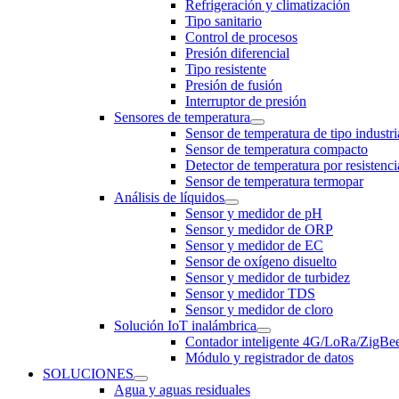
Refrigeración y climatización
Tipo sanitario
Control de procesos
Presión diferencial
Tipo resistente
Presión de fusión
Interruptor de presión
Sensores de temperatura
Sensor de temperatura de tipo industri
Sensor de temperatura compacto
Detector de temperatura por resistenci
Sensor de temperatura termopar
Análisis de líquidos
Sensor y medidor de pH
Sensor y medidor de ORP
Sensor y medidor de EC
Sensor de oxígeno disuelto
Sensor y medidor de turbidez
Sensor y medidor TDS
Sensor y medidor de cloro
Solución IoT inalámbrica
Contador inteligente 4G/LoRa/ZigB
Módulo y registrador de datos
SOLUCIONES
Agua y aguas residuales