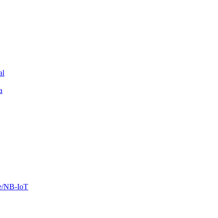
al
a
ee/NB-IoT