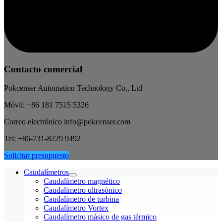
Contacto comercial
Pokcenser Automation Technology Co., Ltd
Móvil: +86 181 7515 5326
Correo electrónico info@pokcenser.com
Tel: +86-731-8229 9492
Solicitar presupuesto
Caudalímetros
Caudalímetro magnético
Caudalímetro ultrasónico
Caudalímetro de turbina
Caudalímetro Vortex
Caudalímetro másico de gas térmico