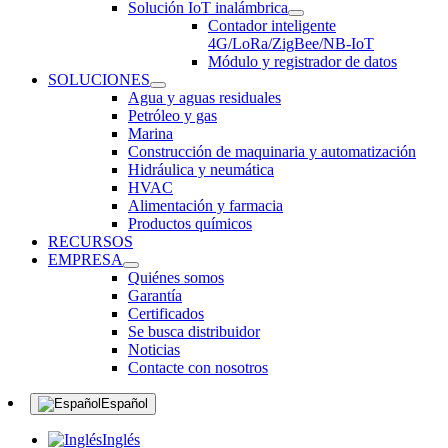
Solución IoT inalámbrica
Contador inteligente
4G/LoRa/ZigBee/NB-IoT
Módulo y registrador de datos
SOLUCIONES
Agua y aguas residuales
Petróleo y gas
Marina
Construcción de maquinaria y automatización
Hidráulica y neumática
HVAC
Alimentación y farmacia
Productos químicos
RECURSOS
EMPRESA
Quiénes somos
Garantía
Certificados
Se busca distribuidor
Noticias
Contacte con nosotros
Español
Inglés