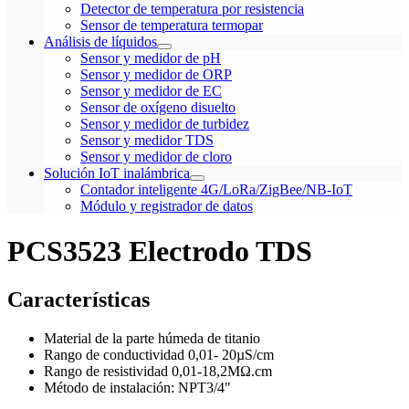
Detector de temperatura por resistencia
Sensor de temperatura termopar
Análisis de líquidos
Sensor y medidor de pH
Sensor y medidor de ORP
Sensor y medidor de EC
Sensor de oxígeno disuelto
Sensor y medidor de turbidez
Sensor y medidor TDS
Sensor y medidor de cloro
Solución IoT inalámbrica
Contador inteligente 4G/LoRa/ZigBee/NB-IoT
Módulo y registrador de datos
PCS3523 Electrodo TDS
Características
Material de la parte húmeda de titanio
Rango de conductividad 0,01- 20µS/cm
Rango de resistividad 0,01-18,2MΩ.cm
Método de instalación: NPT3/4"