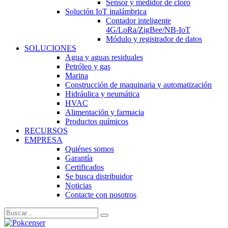
Sensor y medidor de cloro
Solución IoT inalámbrica
Contador inteligente
4G/LoRa/ZigBee/NB-IoT
Módulo y registrador de datos
SOLUCIONES
Agua y aguas residuales
Petróleo y gas
Marina
Construcción de maquinaria y automatización
Hidráulica y neumática
HVAC
Alimentación y farmacia
Productos químicos
RECURSOS
EMPRESA
Quiénes somos
Garantía
Certificados
Se busca distribuidor
Noticias
Contacte con nosotros