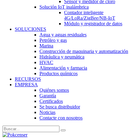
Sensor y medidor de cloro
Solución IoT inalámbrica
Contador inteligente
4G/LoRa/ZigBee/NB-IoT
Módulo y registrador de datos
SOLUCIONES
Agua y aguas residuales
Petróleo y gas
Marina
Construcción de maquinaria y automatización
Hidráulica y neumática
HVAC
Alimentación y farmacia
Productos químicos
RECURSOS
EMPRESA
Quiénes somos
Garantía
Certificados
Se busca distribuidor
Noticias
Contacte con nosotros