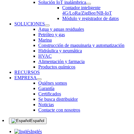
Solución IoT inalámbrica
Contador inteligente
4G/LoRa/ZigBee/NB-IoT
Módulo y registrador de datos
SOLUCIONES
Agua y aguas residuales
Petróleo y gas
Marina
Construcción de maquinaria y automatización
Hidráulica y neumática
HVAC
Alimentación y farmacia
Productos químicos
RECURSOS
EMPRESA
Quiénes somos
Garantía
Certificados
Se busca distribuidor
Noticias
Contacte con nosotros
Español
Inglés