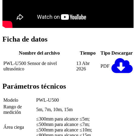
Ficha de datos
Nombre del archivo
Tiempo
Tipo
Descargar
PWL-U500 Sensor de nivel
13 Abr
PDF
ultrasónico
2026
Parámetros técnicos
Modelo
PWL-U500
Rango de
5m, 7m, 10m, 15m
medición
≤300mm para alcance ≤5m;
≤500mm para alcance ≤7m;
Área ciega
≤500mm para alcance ≤10m;
≤800mm para alcance ≤15m.