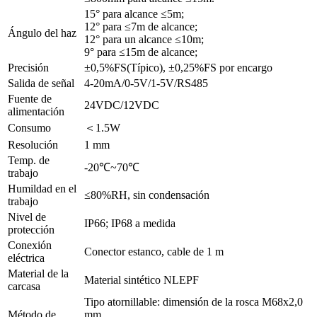
15° para alcance ≤5m;
12° para ≤7m de alcance;
Ángulo del haz
12° para un alcance ≤10m;
9° para ≤15m de alcance;
Precisión
±0,5%FS(Típico), ±0,25%FS por encargo
Salida de señal
4-20mA/0-5V/1-5V/RS485
Fuente de
24VDC/12VDC
alimentación
Consumo
＜1.5W
Resolución
1 mm
Temp. de
-20℃~70℃
trabajo
Humildad en el
≤80%RH, sin condensación
trabajo
Nivel de
IP66; IP68 a medida
protección
Conexión
Conector estanco, cable de 1 m
eléctrica
Material de la
Material sintético NLEPF
carcasa
Tipo atornillable: dimensión de la rosca M68x2,0
Método de
mm