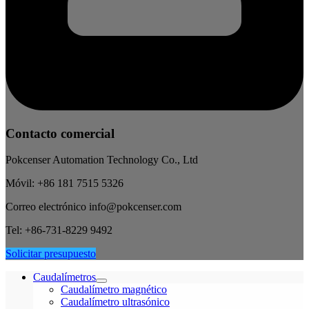
Contacto comercial
Pokcenser Automation Technology Co., Ltd
Móvil: +86 181 7515 5326
Correo electrónico info@pokcenser.com
Tel: +86-731-8229 9492
Solicitar presupuesto
Caudalímetros
Caudalímetro magnético
Caudalímetro ultrasónico