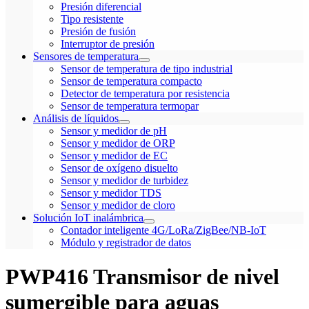
Presión diferencial
Tipo resistente
Presión de fusión
Interruptor de presión
Sensores de temperatura
Sensor de temperatura de tipo industrial
Sensor de temperatura compacto
Detector de temperatura por resistencia
Sensor de temperatura termopar
Análisis de líquidos
Sensor y medidor de pH
Sensor y medidor de ORP
Sensor y medidor de EC
Sensor de oxígeno disuelto
Sensor y medidor de turbidez
Sensor y medidor TDS
Sensor y medidor de cloro
Solución IoT inalámbrica
Contador inteligente 4G/LoRa/ZigBee/NB-IoT
Módulo y registrador de datos
PWP416 Transmisor de nivel
sumergible para aguas