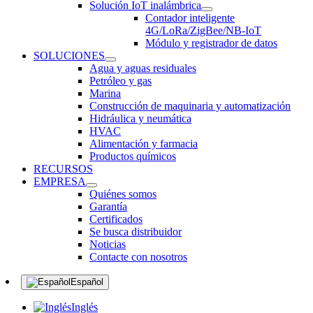
Solución IoT inalámbrica
Contador inteligente
4G/LoRa/ZigBee/NB-IoT
Módulo y registrador de datos
SOLUCIONES
Agua y aguas residuales
Petróleo y gas
Marina
Construcción de maquinaria y automatización
Hidráulica y neumática
HVAC
Alimentación y farmacia
Productos químicos
RECURSOS
EMPRESA
Quiénes somos
Garantía
Certificados
Se busca distribuidor
Noticias
Contacte con nosotros
Español
Inglés