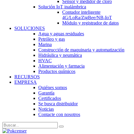
Sensor y medidor de cloro
Solución IoT inalámbrica
Contador inteligente
4G/LoRa/ZigBee/NB-IoT
Módulo y registrador de datos
SOLUCIONES
Agua y aguas residuales
Petróleo y gas
Marina
Construcción de maquinaria y automatización
Hidráulica y neumática
HVAC
Alimentación y farmacia
Productos químicos
RECURSOS
EMPRESA
Quiénes somos
Garantía
Certificados
Se busca distribuidor
Noticias
Contacte con nosotros