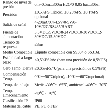
Rango de nivel de
0m~0,5m...300m H2O/0-0,05 bar...30bar
presión
±0,5%FS(Típico), ±0,25%FS, ±0,1%FS
Precisión
opcional
4-20mA/0.4-4.5V/0-5V/0-
Salida de señal
10V/I2C/RS485/HART
Fuente de
3.3VDC/5VDC/8-24VDC/10-30VDC/12-
alimentación
30VDC/15-30VDC
Tiempo de
≤3ms
respuesta
Medio Compatible
Líquido compatible con SS304 o SS316L
Estabilidad a largo
≤0,5%FS/año (para una precisión de 0,5%FS)
plazo
Cero Temp. Deriva
≤0,05%FS/℃(para una precisión de 0,5%FS)
Compensación
0℃~+50℃(típico), -10℃~+60℃(opcional)
Temp.
Temp. de trabajo
Media -30℃~+65℃, ambiental -40℃~+70℃
Temp.
-40℃~+70℃
almacenamiento
Clasificación IP
IP68
Material del cable
PE, PU o FEP