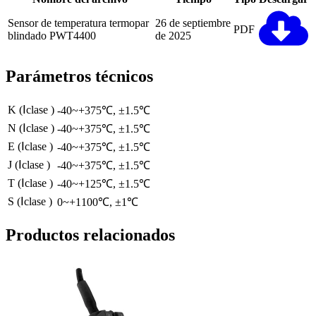
Sensor de temperatura termopar
26 de septiembre
PDF
blindado PWT4400
de 2025
Parámetros técnicos
K (Ⅰclase )
-40~+375℃, ±1.5℃
N (Ⅰclase )
-40~+375℃, ±1.5℃
E (Ⅰclase )
-40~+375℃, ±1.5℃
J (Ⅰclase )
-40~+375℃, ±1.5℃
T (Ⅰclase )
-40~+125℃, ±1.5℃
S (Ⅰclase )
0~+1100℃, ±1℃
Productos relacionados