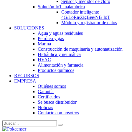
Sensor y medidor de cloro
Solución IoT inalámbrica
Contador inteligente
4G/LoRa/ZigBee/NB-IoT
Módulo y registrador de datos
SOLUCIONES
Agua y aguas residuales
Petróleo y gas
Marina
Construcción de maquinaria y automatización
Hidráulica y neumática
HVAC
Alimentación y farmacia
Productos químicos
RECURSOS
EMPRESA
Quiénes somos
Garantía
Certificados
Se busca distribuidor
Noticias
Contacte con nosotros