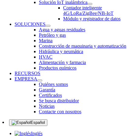
Solución IoT inalámbrica
Contador inteligente
4G/LoRa/ZigBee/NB-IoT
Módulo y registrador de datos
SOLUCIONES
Agua y aguas residuales
Petróleo y gas
Marina
Construcción de maquinaria y automatización
Hidráulica y neumática
HVAC
Alimentación y farmacia
Productos químicos
RECURSOS
EMPRESA
Quiénes somos
Garantía
Certificados
Se busca distribuidor
Noticias
Contacte con nosotros
Español
Inglés