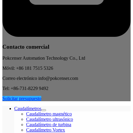
Contacto comercial
Pokcenser Automation Technology Co., Ltd
Móvil: +86 181 7515 5326
Correo electrónico info@pokcenser.com
Tel: +86-731-8229 9492
Solicitar presupuesto
Caudalímetros
Caudalímetro magnético
Caudalímetro ultrasónico
Caudalímetro de turbina
Caudalímetro Vortex