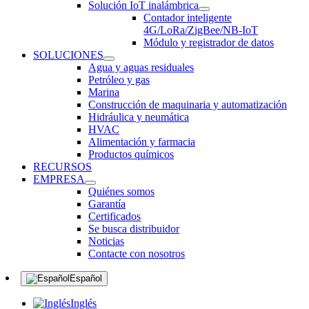
Solución IoT inalámbrica
Contador inteligente
4G/LoRa/ZigBee/NB-IoT
Módulo y registrador de datos
SOLUCIONES
Agua y aguas residuales
Petróleo y gas
Marina
Construcción de maquinaria y automatización
Hidráulica y neumática
HVAC
Alimentación y farmacia
Productos químicos
RECURSOS
EMPRESA
Quiénes somos
Garantía
Certificados
Se busca distribuidor
Noticias
Contacte con nosotros
Español
Inglés