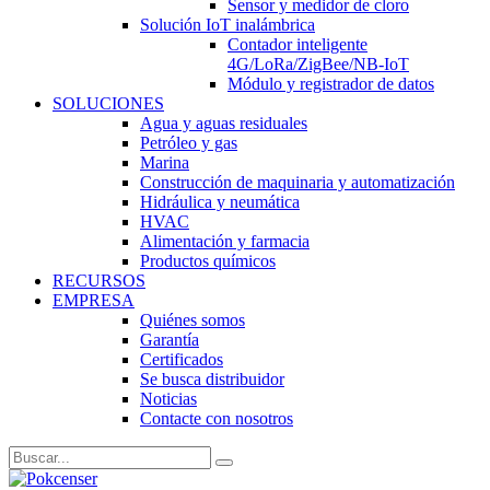
Sensor y medidor de cloro
Solución IoT inalámbrica
Contador inteligente
4G/LoRa/ZigBee/NB-IoT
Módulo y registrador de datos
SOLUCIONES
Agua y aguas residuales
Petróleo y gas
Marina
Construcción de maquinaria y automatización
Hidráulica y neumática
HVAC
Alimentación y farmacia
Productos químicos
RECURSOS
EMPRESA
Quiénes somos
Garantía
Certificados
Se busca distribuidor
Noticias
Contacte con nosotros