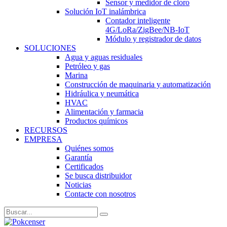
Sensor y medidor de cloro
Solución IoT inalámbrica
Contador inteligente
4G/LoRa/ZigBee/NB-IoT
Módulo y registrador de datos
SOLUCIONES
Agua y aguas residuales
Petróleo y gas
Marina
Construcción de maquinaria y automatización
Hidráulica y neumática
HVAC
Alimentación y farmacia
Productos químicos
RECURSOS
EMPRESA
Quiénes somos
Garantía
Certificados
Se busca distribuidor
Noticias
Contacte con nosotros