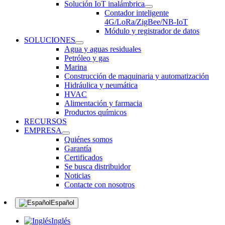
Solución IoT inalámbrica
Contador inteligente
4G/LoRa/ZigBee/NB-IoT
Módulo y registrador de datos
SOLUCIONES
Agua y aguas residuales
Petróleo y gas
Marina
Construcción de maquinaria y automatización
Hidráulica y neumática
HVAC
Alimentación y farmacia
Productos químicos
RECURSOS
EMPRESA
Quiénes somos
Garantía
Certificados
Se busca distribuidor
Noticias
Contacte con nosotros
Español
Inglés