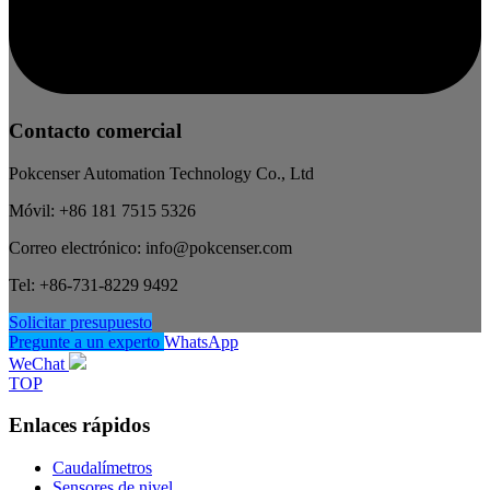
Contacto comercial
Pokcenser Automation Technology Co., Ltd
Móvil: +86 181 7515 5326
Correo electrónico: info@pokcenser.com
Tel: +86-731-8229 9492
Solicitar presupuesto
Pregunte a un experto
WhatsApp
WeChat
TOP
Enlaces rápidos
Caudalímetros
Sensores de nivel