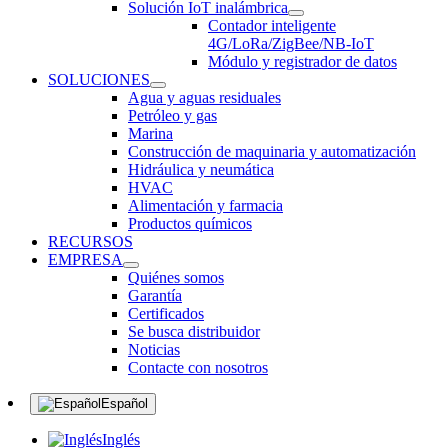
Solución IoT inalámbrica
Contador inteligente
4G/LoRa/ZigBee/NB-IoT
Módulo y registrador de datos
SOLUCIONES
Agua y aguas residuales
Petróleo y gas
Marina
Construcción de maquinaria y automatización
Hidráulica y neumática
HVAC
Alimentación y farmacia
Productos químicos
RECURSOS
EMPRESA
Quiénes somos
Garantía
Certificados
Se busca distribuidor
Noticias
Contacte con nosotros
Español
Inglés