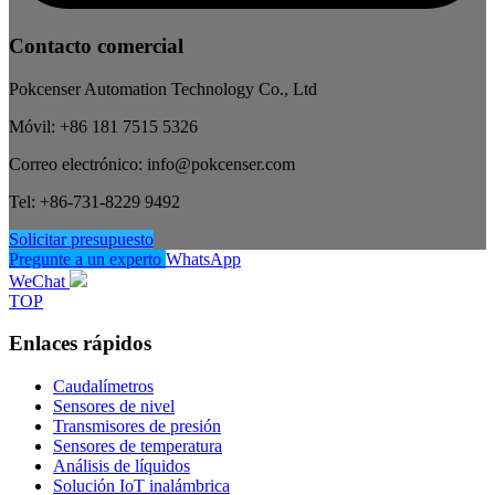
Contacto comercial
Pokcenser Automation Technology Co., Ltd
Móvil: +86 181 7515 5326
Correo electrónico: info@pokcenser.com
Tel: +86-731-8229 9492
Solicitar presupuesto
Pregunte a un experto
WhatsApp
WeChat
TOP
Enlaces rápidos
Caudalímetros
Sensores de nivel
Transmisores de presión
Sensores de temperatura
Análisis de líquidos
Solución IoT inalámbrica