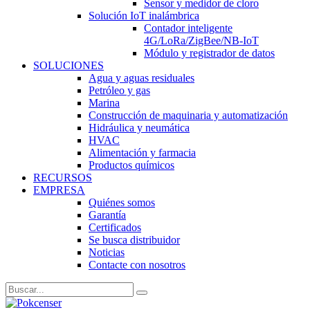
Sensor y medidor de cloro
Solución IoT inalámbrica
Contador inteligente
4G/LoRa/ZigBee/NB-IoT
Módulo y registrador de datos
SOLUCIONES
Agua y aguas residuales
Petróleo y gas
Marina
Construcción de maquinaria y automatización
Hidráulica y neumática
HVAC
Alimentación y farmacia
Productos químicos
RECURSOS
EMPRESA
Quiénes somos
Garantía
Certificados
Se busca distribuidor
Noticias
Contacte con nosotros