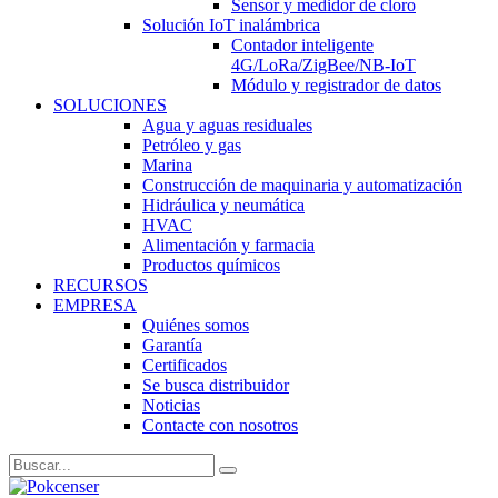
Sensor y medidor de cloro
Solución IoT inalámbrica
Contador inteligente
4G/LoRa/ZigBee/NB-IoT
Módulo y registrador de datos
SOLUCIONES
Agua y aguas residuales
Petróleo y gas
Marina
Construcción de maquinaria y automatización
Hidráulica y neumática
HVAC
Alimentación y farmacia
Productos químicos
RECURSOS
EMPRESA
Quiénes somos
Garantía
Certificados
Se busca distribuidor
Noticias
Contacte con nosotros