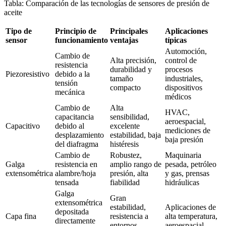
Tabla: Comparación de las tecnologías de sensores de presión de
aceite
Tipo de
Principio de
Principales
Aplicaciones
sensor
funcionamiento
ventajas
típicas
Automoción,
Cambio de
Alta precisión,
control de
resistencia
durabilidad y
procesos
Piezoresistivo
debido a la
tamaño
industriales,
tensión
compacto
dispositivos
mecánica
médicos
Cambio de
Alta
HVAC,
capacitancia
sensibilidad,
aeroespacial,
Capacitivo
debido al
excelente
mediciones de
desplazamiento
estabilidad, baja
baja presión
del diafragma
histéresis
Cambio de
Robustez,
Maquinaria
Galga
resistencia en
amplio rango de
pesada, petróleo
extensométrica
alambre/hoja
presión, alta
y gas, prensas
tensada
fiabilidad
hidráulicas
Galga
Gran
extensométrica
estabilidad,
Aplicaciones de
depositada
Capa fina
resistencia a
alta temperatura,
directamente
entornos
aeroespacial