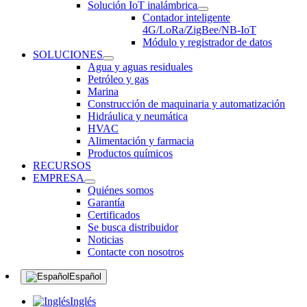
Solución IoT inalámbrica
Contador inteligente
4G/LoRa/ZigBee/NB-IoT
Módulo y registrador de datos
SOLUCIONES
Agua y aguas residuales
Petróleo y gas
Marina
Construcción de maquinaria y automatización
Hidráulica y neumática
HVAC
Alimentación y farmacia
Productos químicos
RECURSOS
EMPRESA
Quiénes somos
Garantía
Certificados
Se busca distribuidor
Noticias
Contacte con nosotros
Español
Inglés