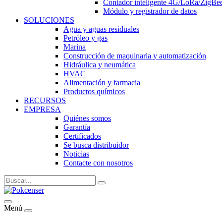
Contador inteligente 4G/LoRa/ZigB
Módulo y registrador de datos
SOLUCIONES
Agua y aguas residuales
Petróleo y gas
Marina
Construcción de maquinaria y automatización
Hidráulica y neumática
HVAC
Alimentación y farmacia
Productos químicos
RECURSOS
EMPRESA
Quiénes somos
Garantía
Certificados
Se busca distribuidor
Noticias
Contacte con nosotros
Menú