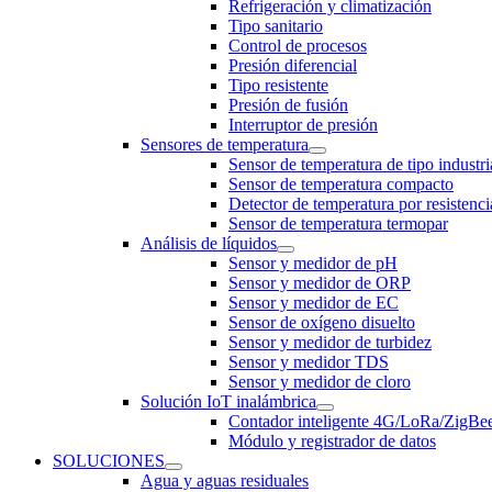
Refrigeración y climatización
Tipo sanitario
Control de procesos
Presión diferencial
Tipo resistente
Presión de fusión
Interruptor de presión
Sensores de temperatura
Sensor de temperatura de tipo industri
Sensor de temperatura compacto
Detector de temperatura por resistenci
Sensor de temperatura termopar
Análisis de líquidos
Sensor y medidor de pH
Sensor y medidor de ORP
Sensor y medidor de EC
Sensor de oxígeno disuelto
Sensor y medidor de turbidez
Sensor y medidor TDS
Sensor y medidor de cloro
Solución IoT inalámbrica
Contador inteligente 4G/LoRa/ZigB
Módulo y registrador de datos
SOLUCIONES
Agua y aguas residuales