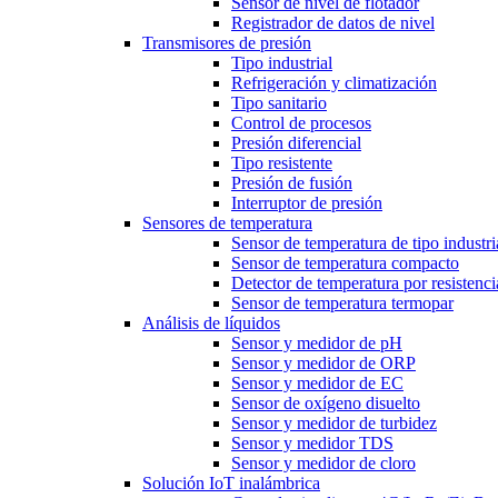
Sensor de nivel de flotador
Registrador de datos de nivel
Transmisores de presión
Tipo industrial
Refrigeración y climatización
Tipo sanitario
Control de procesos
Presión diferencial
Tipo resistente
Presión de fusión
Interruptor de presión
Sensores de temperatura
Sensor de temperatura de tipo industri
Sensor de temperatura compacto
Detector de temperatura por resistenci
Sensor de temperatura termopar
Análisis de líquidos
Sensor y medidor de pH
Sensor y medidor de ORP
Sensor y medidor de EC
Sensor de oxígeno disuelto
Sensor y medidor de turbidez
Sensor y medidor TDS
Sensor y medidor de cloro
Solución IoT inalámbrica