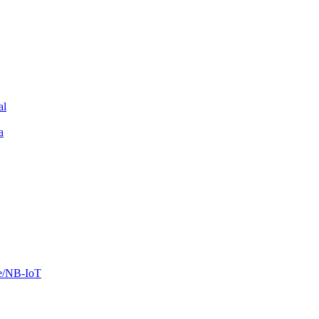
al
a
ee/NB-IoT