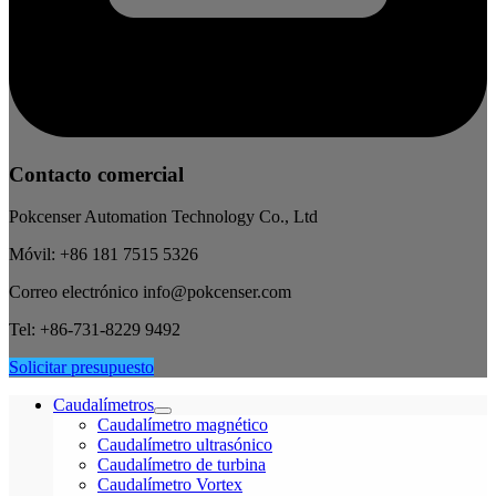
Contacto comercial
Pokcenser Automation Technology Co., Ltd
Móvil: +86 181 7515 5326
Correo electrónico info@pokcenser.com
Tel: +86-731-8229 9492
Solicitar presupuesto
Caudalímetros
Caudalímetro magnético
Caudalímetro ultrasónico
Caudalímetro de turbina
Caudalímetro Vortex