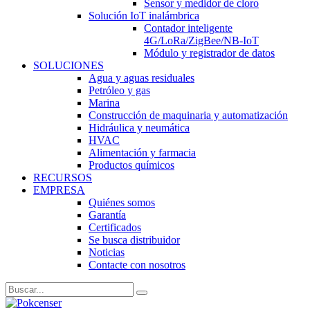
Sensor y medidor de cloro
Solución IoT inalámbrica
Contador inteligente
4G/LoRa/ZigBee/NB-IoT
Módulo y registrador de datos
SOLUCIONES
Agua y aguas residuales
Petróleo y gas
Marina
Construcción de maquinaria y automatización
Hidráulica y neumática
HVAC
Alimentación y farmacia
Productos químicos
RECURSOS
EMPRESA
Quiénes somos
Garantía
Certificados
Se busca distribuidor
Noticias
Contacte con nosotros