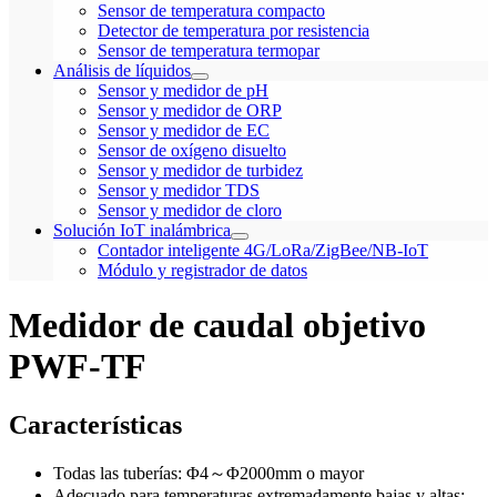
Sensor de temperatura compacto
Detector de temperatura por resistencia
Sensor de temperatura termopar
Análisis de líquidos
Sensor y medidor de pH
Sensor y medidor de ORP
Sensor y medidor de EC
Sensor de oxígeno disuelto
Sensor y medidor de turbidez
Sensor y medidor TDS
Sensor y medidor de cloro
Solución IoT inalámbrica
Contador inteligente 4G/LoRa/ZigBee/NB-IoT
Módulo y registrador de datos
Medidor de caudal objetivo
PWF-TF
Características
Todas las tuberías: Φ4～Φ2000mm o mayor
Adecuado para temperaturas extremadamente bajas y altas: