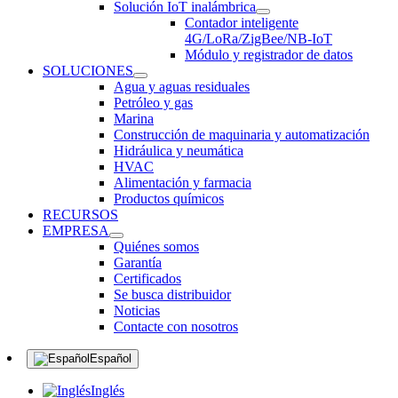
Solución IoT inalámbrica
Contador inteligente
4G/LoRa/ZigBee/NB-IoT
Módulo y registrador de datos
SOLUCIONES
Agua y aguas residuales
Petróleo y gas
Marina
Construcción de maquinaria y automatización
Hidráulica y neumática
HVAC
Alimentación y farmacia
Productos químicos
RECURSOS
EMPRESA
Quiénes somos
Garantía
Certificados
Se busca distribuidor
Noticias
Contacte con nosotros
Español
Inglés