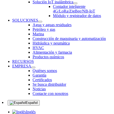
Solución IoT inalámbrica
Contador inteligente
4G/LoRa/ZigBee/NB-IoT
Módulo y registrador de datos
SOLUCIONES
Agua y aguas residuales
Petróleo y gas
Marina
Construcción de maquinaria y automatización
Hidráulica y neumática
HVAC
Alimentación y farmacia
Productos químicos
RECURSOS
EMPRESA
Quiénes somos
Garantía
Certificados
Se busca distribuidor
Noticias
Contacte con nosotros
Español
Inglés