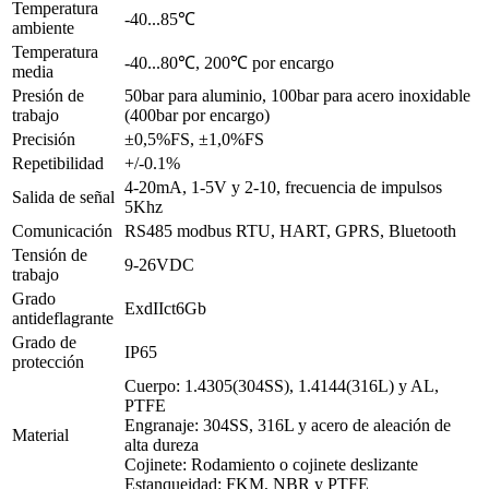
Temperatura
-40...85℃
ambiente
Temperatura
-40...80℃, 200℃ por encargo
media
Presión de
50bar para aluminio, 100bar para acero inoxidable
trabajo
(400bar por encargo)
Precisión
±0,5%FS, ±1,0%FS
Repetibilidad
+/-0.1%
4-20mA, 1-5V y 2-10, frecuencia de impulsos
Salida de señal
5Khz
Comunicación
RS485 modbus RTU, HART, GPRS, Bluetooth
Tensión de
9-26VDC
trabajo
Grado
ExdIIct6Gb
antideflagrante
Grado de
IP65
protección
Cuerpo: 1.4305(304SS), 1.4144(316L) y AL,
PTFE
Engranaje: 304SS, 316L y acero de aleación de
Material
alta dureza
Cojinete: Rodamiento o cojinete deslizante
Estanqueidad: FKM, NBR y PTFE