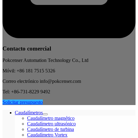
Contacto comercial
Pokcenser Automation Technology Co., Ltd
Móvil: +86 181 7515 5326
Correo electrónico info@pokcenser.com
Tel: +86-731-8229 9492
Solicitar presupuesto
Caudalímetros
Caudalímetro magnético
Caudalímetro ultrasónico
Caudalímetro de turbina
Caudalímetro Vortex