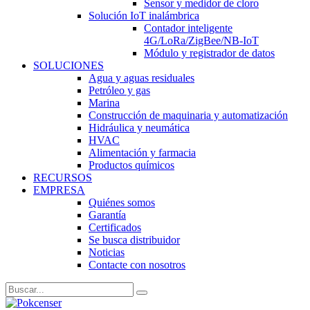
Sensor y medidor de cloro
Solución IoT inalámbrica
Contador inteligente
4G/LoRa/ZigBee/NB-IoT
Módulo y registrador de datos
SOLUCIONES
Agua y aguas residuales
Petróleo y gas
Marina
Construcción de maquinaria y automatización
Hidráulica y neumática
HVAC
Alimentación y farmacia
Productos químicos
RECURSOS
EMPRESA
Quiénes somos
Garantía
Certificados
Se busca distribuidor
Noticias
Contacte con nosotros