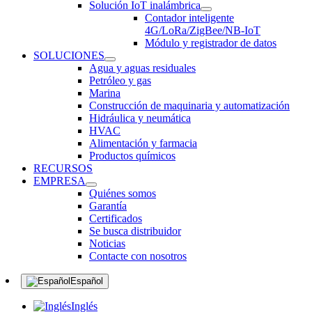
Solución IoT inalámbrica
Contador inteligente
4G/LoRa/ZigBee/NB-IoT
Módulo y registrador de datos
SOLUCIONES
Agua y aguas residuales
Petróleo y gas
Marina
Construcción de maquinaria y automatización
Hidráulica y neumática
HVAC
Alimentación y farmacia
Productos químicos
RECURSOS
EMPRESA
Quiénes somos
Garantía
Certificados
Se busca distribuidor
Noticias
Contacte con nosotros
Español
Inglés