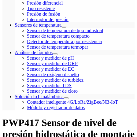
Presión diferencial
Tipo resistente
Presión de fusión
Interruptor de presión
Sensores de temperatura
Sensor de temperatura de tipo industrial
Sensor de temperatura compacto
Detector de temperatura por resistencia
Sensor de temperatura termopar
Análisis de líquidos
Sensor y medidor de pH
Sensor y medidor de ORP
Sensor y medidor de EC
Sensor de oxígeno disuelto
Sensor y medidor de turbidez
Sensor y medidor TDS
Sensor y medidor de cloro
Solución IoT inalámbrica
Contador inteligente 4G/LoRa/ZigBee/NB-IoT
Módulo y registrador de datos
PWP417 Sensor de nivel de
presión hidrostática de montaje