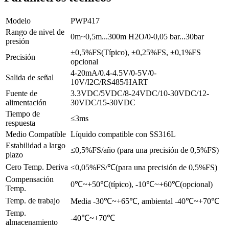
Modelo
PWP417
Rango de nivel de
0m~0,5m...300m H2O/0-0,05 bar...30bar
presión
±0,5%FS(Típico), ±0,25%FS, ±0,1%FS
Precisión
opcional
4-20mA/0.4-4.5V/0-5V/0-
Salida de señal
10V/I2C/RS485/HART
Fuente de
3.3VDC/5VDC/8-24VDC/10-30VDC/12-
alimentación
30VDC/15-30VDC
Tiempo de
≤3ms
respuesta
Medio Compatible
Líquido compatible con SS316L
Estabilidad a largo
≤0,5%FS/año (para una precisión de 0,5%FS)
plazo
Cero Temp. Deriva
≤0,05%FS/℃(para una precisión de 0,5%FS)
Compensación
0℃~+50℃(típico), -10℃~+60℃(opcional)
Temp.
Temp. de trabajo
Media -30℃~+65℃, ambiental -40℃~+70℃
Temp.
-40℃~+70℃
almacenamiento