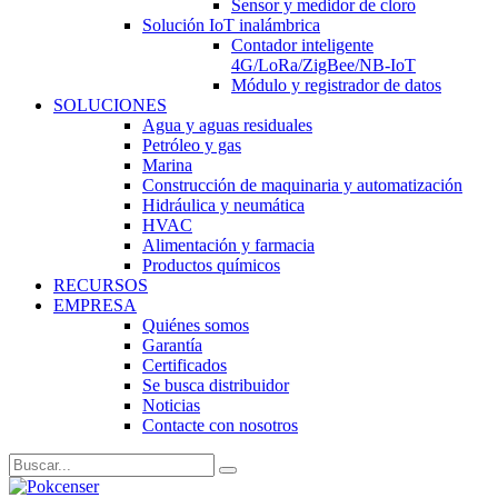
Sensor y medidor de cloro
Solución IoT inalámbrica
Contador inteligente
4G/LoRa/ZigBee/NB-IoT
Módulo y registrador de datos
SOLUCIONES
Agua y aguas residuales
Petróleo y gas
Marina
Construcción de maquinaria y automatización
Hidráulica y neumática
HVAC
Alimentación y farmacia
Productos químicos
RECURSOS
EMPRESA
Quiénes somos
Garantía
Certificados
Se busca distribuidor
Noticias
Contacte con nosotros