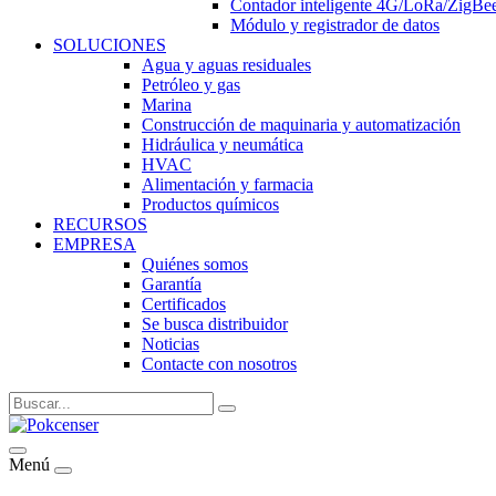
Contador inteligente 4G/LoRa/ZigB
Módulo y registrador de datos
SOLUCIONES
Agua y aguas residuales
Petróleo y gas
Marina
Construcción de maquinaria y automatización
Hidráulica y neumática
HVAC
Alimentación y farmacia
Productos químicos
RECURSOS
EMPRESA
Quiénes somos
Garantía
Certificados
Se busca distribuidor
Noticias
Contacte con nosotros
Menú