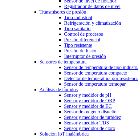
Sensor de nivel de flotador
Registrador de datos de nivel
Transmisores de presión
Tipo industrial
Refrigeración y climatización
Tipo sanitario
Control de procesos
Presión diferencial
Tipo resistente
Presión de fusión
Interruptor de presión
Sensores de temperatura
Sensor de temperatura de tipo industri
Sensor de temperatura compacto
Detector de temperatura por resistenci
Sensor de temperatura termopar
Análisis de líquidos
Sensor y medidor de pH
Sensor y medidor de ORP
Sensor y medidor de EC
Sensor de oxígeno disuelto
Sensor y medidor de turbidez
Sensor y medidor TDS
Sensor y medidor de cloro
Solución IoT inalámbrica