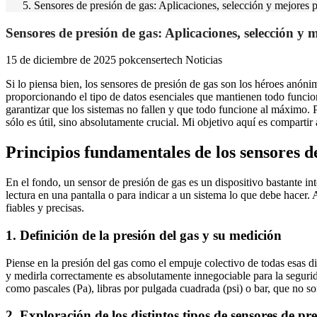
Sensores de presión de gas: Aplicaciones, selección y mejores p
Sensores de presión de gas: Aplicaciones, selección y m
15 de diciembre de 2025
pokcensertech
Noticias
Si lo piensa bien, los sensores de presión de gas son los héroes anóni
proporcionando el tipo de datos esenciales que mantienen todo funcion
garantizar que los sistemas no fallen y que todo funcione al máximo. 
sólo es útil, sino absolutamente crucial. Mi objetivo aquí es comparti
Principios fundamentales de los sensores d
En el fondo, un sensor de presión de gas es un dispositivo bastante inte
lectura en una pantalla o para indicar a un sistema lo que debe hacer
fiables y precisas.
1. Definición de la presión del gas y su medición
Piense en la presión del gas como el empuje colectivo de todas esas d
y medirla correctamente es absolutamente innegociable para la seguri
como pascales (Pa), libras por pulgada cuadrada (psi) o bar, que no 
2. Exploración de los distintos tipos de sensores de pr