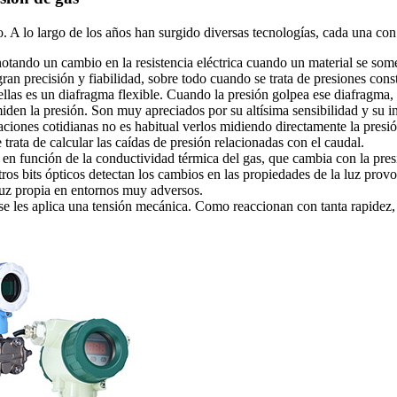
o. A lo largo de los años han surgido diversas tecnologías, cada una con 
ando un cambio en la resistencia eléctrica cuando un material se som
gran precisión y fiabilidad, sobre todo cuando se trata de presiones cons
las es un diafragma flexible. Cuando la presión golpea ese diafragma, s
miden la presión. Son muy apreciados por su altísima sensibilidad y su in
ciones cotidianas no es habitual verlos midiendo directamente la presió
trata de calcular las caídas de presión relacionadas con el caudal.
en función de la conductividad térmica del gas, que cambia con la presi
ros bits ópticos detectan los cambios en las propiedades de la luz prov
 luz propia en entornos muy adversos.
e les aplica una tensión mecánica. Como reaccionan con tanta rapidez, 