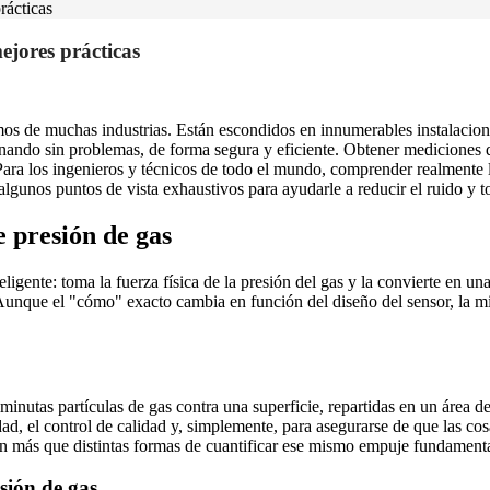
rácticas
ejores prácticas
mos de muchas industrias. Están escondidos en innumerables instalaciones
ando sin problemas, de forma segura y eficiente. Obtener mediciones de
Para los ingenieros y técnicos de todo el mundo, comprender realmente l
r algunos puntos de vista exhaustivos para ayudarle a reducir el ruido y
e presión de gas
ligente: toma la fuerza física de la presión del gas y la convierte en un
. Aunque el "cómo" exacto cambia en función del diseño del sensor, la 
iminutas partículas de gas contra una superficie, repartidas en un área
dad, el control de calidad y, simplemente, para asegurarse de que las c
son más que distintas formas de cuantificar ese mismo empuje fundamenta
esión de gas