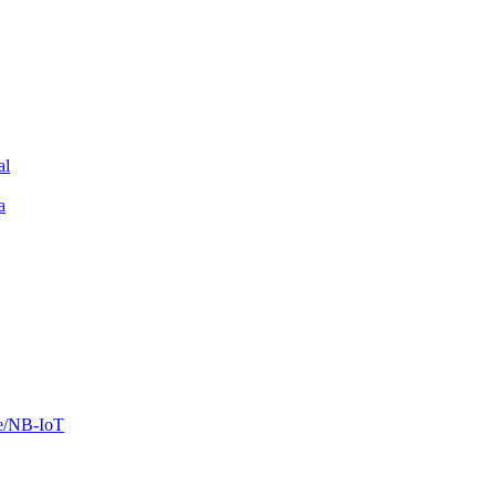
al
a
ee/NB-IoT