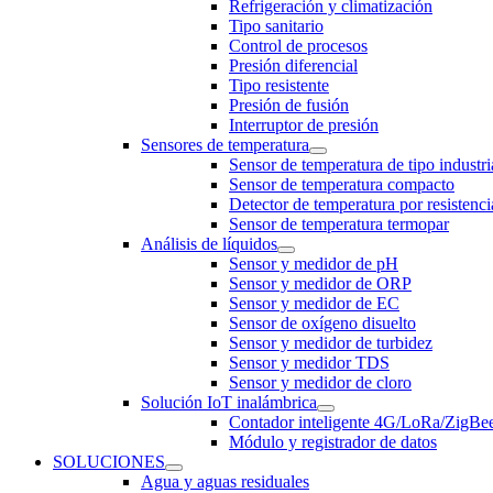
Refrigeración y climatización
Tipo sanitario
Control de procesos
Presión diferencial
Tipo resistente
Presión de fusión
Interruptor de presión
Sensores de temperatura
Sensor de temperatura de tipo industri
Sensor de temperatura compacto
Detector de temperatura por resistenci
Sensor de temperatura termopar
Análisis de líquidos
Sensor y medidor de pH
Sensor y medidor de ORP
Sensor y medidor de EC
Sensor de oxígeno disuelto
Sensor y medidor de turbidez
Sensor y medidor TDS
Sensor y medidor de cloro
Solución IoT inalámbrica
Contador inteligente 4G/LoRa/ZigB
Módulo y registrador de datos
SOLUCIONES
Agua y aguas residuales